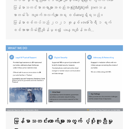
မြန်မာသတင်းစာဆရာများအစည်းအရုံး(IMJA)၏ သုတေသန
စာတမ်းပါ အချက်အလက်များအရ စစ်ဆေးတွေ့ရှိရသည်။
မြန်မာစစ်တပ်သည် ၂၀၂၁ ခုနှစ် ဖေဖော်ဝါရီ ၁ ရက်
စစ်အာဏာသိမ်းပြီးချိန်မှစ၍ ယနေ့အချိန်အထိ…
မြန်မာသတင်းထောက်များအတွက် ပံ့ပိုးကူညီမှု