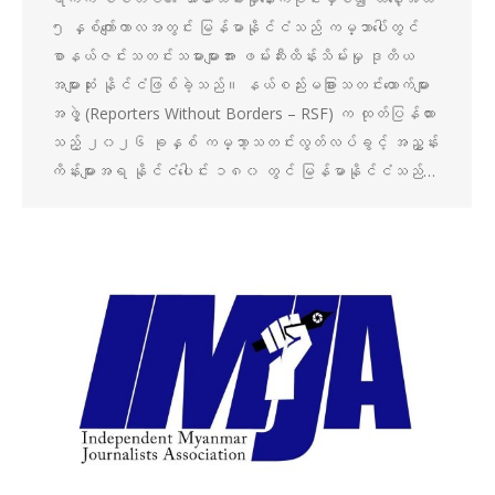
၅ နှစ်ကျော်ကာလအတွင်း မြန်မာနိုင်ငံသည် ကမ္ဘာပေါ်တွင်
စာနယ်ဇင်းသတင်းသမားများအား ဖမ်းဆီးထိန်းသိမ်းမှု ဒုတိယ
အများဆုံး နိုင်ငံဖြစ်ခဲ့သည်။ နယ်စည်းမခြားသတင်းထောက်များ
အဖွဲ့ (Reporters Without Borders – RSF) က ထုတ်ပြန်ထား
သည့် ၂၀၂၆ ခုနှစ် ကမ္ဘာ့သတင်းလွတ်လပ်ခွင့် အညွှန်း
ကိန်းများအရ နိုင်ငံပေါင်း ၁၈၀ တွင် မြန်မာနိုင်ငံသည်…