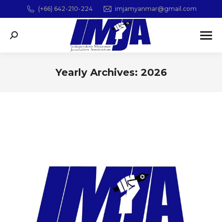
(+66) 642-210-224
imjamyanmar@gmail.com
Search:
Yearly Archives:
2026
You are here: