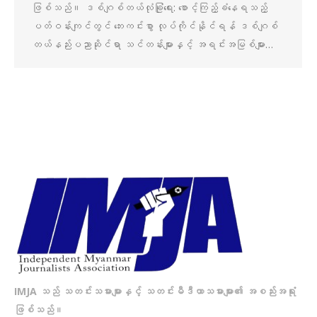
ဖြစ်သည်။ ဒစ်ဂျစ်တယ်လုံခြုံရေး: စောင့်ကြည့်ခံနေရသည့်
ပတ်ဝန်းကျင်တွင် ဘေးကင်းစွာ လုပ်ကိုင်နိုင်ရန် ဒစ်ဂျစ်
တယ်နည်းပညာဆိုင်ရာ သင်တန်းများနှင့် အရင်းအမြစ်များ…
IMJA သည် သတင်းသမားများနှင့် သတင်းမီဒီယာသမားများ၏ အစည်းအရုံး
ဖြစ်သည်။