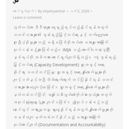
များ
ဆောင်ရွက်ချက်
By
imjamyanmar
မတ် 5, 2026
Leave a comment
လွတ်လပ်သော မီဒီယာများ ရေရှည်ရပ်တည်နိုင်ရန်အတွက်
သတင်းသမားများ၏ စွမ်းရည်မြှင့်တင်ရေးနှင့် လက်တွေ့ကျသော
ကူညီပံ့ပိုးမှုများသည် မရှိမဖြစ်လိုအပ်သော မဟာဗျူဟာမြောက်
လုပ်ငန်းစဉ်များဖြစ်သည်။ IMJA သည် အောက်ပါကဏ္ဍကြီး
နှစ်ရပ်ကို အဓိကထား ဆောင်ရွက်လျက်ရှိသည်။ က) စွမ်းရည်
မြှင့်တင်ရေး (Capacity Development) လူ့အခွင့်အရေး
ဆိုင်ရာ သတင်းတင်ပြမှု: လူ့အခွင့်အရေး ချိုးဖောက်မှုများကို
ကျင့်ဝတ်နှင့်အညီ ထိထိရောက်ရောက် တင်ပြနိုင်ရန် သတင်း
သမားများအား လေ့ကျင့်ပေးခြင်း။ လူ့အခွင့်အရေး ချိုးဖောက်မှုများကို
မှတ်တမ်းတင်ခြင်း: အမျိုးသမီးလွှတ်တော်ကိုယ်စားလှယ်များအတွက်
အလုပ်ရုံဆွေးနွေးပွဲများ ကျင်းပခြင်း။ ဤလုပ်ငန်းစဉ်သည်
နောင်တွင် တရားမျှတမှု ရှာဖွေနိုင်ရန်အတွက် ချိုးဖောက်မှုများကို
စနစ်တကျ မှတ်တမ်းတင်နိုင်မည့် မဟာဗျူဟာမြောက်
လုပ်ဆောင်ချက် (Documentation and Accountability)