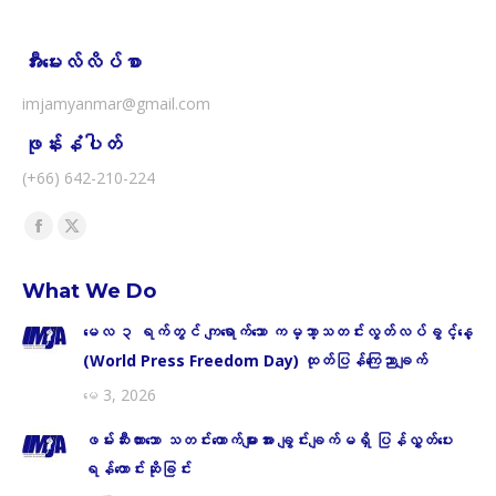
အီးမေးလ်လိပ်စာ
imjamyanmar@gmail.com
ဖုန်းနံပါတ်
(+66) 642-210-224
Find us on:
Facebook
X
page
page
What We Do
opens
opens
in
in
မေလ ၃ ရက်တွင် ကျရောက်သော ကမ္ဘာ့သတင်းလွတ်လပ်ခွင့်နေ့
new
new
(World Press Freedom Day) ထုတ်ပြန်ကြေညာချက်
window
window
မေ 3, 2026
ဖမ်းဆီးထားသော သတင်းထောက်များအား ချွင်းချက်မရှိ ပြန်လွှတ်ပေး
ရန်တောင်းဆိုခြင်း