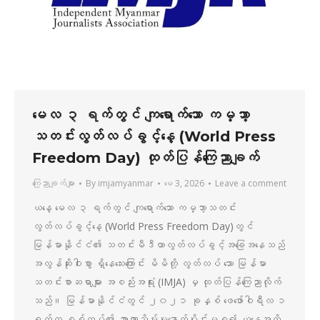
မေလ ၃ ရက်တွင် ကျရောက်သော ကမ္ဘာ့
သတင်းလွတ်လပ်ခွင့်နေ့ (World Press
Freedom Day) ထုတ်ပြန်ကြေညာချက်
ကြေညာချက်များ
By
imjamyanmar
မေ 3, 2026
Leave a comment
ယနေ့ မေလ ၃ ရက်တွင် ကျရောက်သော ကမ္ဘာ့သတင်း
လွတ်လပ်ခွင့်နေ့ (World Press Freedom Day)တွင်
မြန်မာနိုင်ငံ၏ သတင်းမီဒီယာလွတ်လပ်ခွင့်အခြေအနေသည်
အလွန်ဆိုးဝါးစွာ ရှိနေသေးကြောင်း မိမိတို့ လွတ်လပ် သော မြန်မာ
သတင်းစာဆရာများ အစည်းအရုံး (IMJA) မှ ထုတ်ပြန်ကြေညာလိုက်
သည်။ မြန်မာနိုင်ငံတွင် ၂၀၂၁ ခုနှစ် ဖေဖော်ဝါရီလ ၁
ရက်က စစ်တပ်၏ အာဏာသိမ်းမှုနောက်ပိုင်းမှစ၍ ယနေ့အထိ