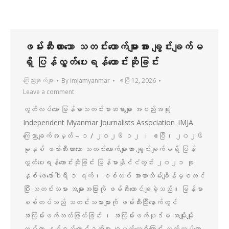
ဖမ်းဆီးထားသော သတင်းထောက်များအား ချွင်းချက်မ
ရှိ ပြန်လွှတ်ပေးရန်တောင်းဆိုခြင်း
ကြေညာချက်များ
By
imjamyanmar
ဧပြီ 12, 2026
Leave a comment
လွတ်လပ်သော မြန်မာသတင်းစာဆရာများ အစည်းအရုံး
Independent Myanmar Journalists Association_IMJA
ကြေညာချက်အမှတ် – ၁ / ၂၀၂၆ ၁၂ ၊ ဧပြီ၊ ၂၀၂၆
ခုနှစ် ဖမ်းဆီးထားသော သတင်းထောက်များအား ချွင်းချက်မရှိ ပြန်
လွှတ်ပေးရန်တောင်းဆိုခြင်း မြန်မာနိုင်ငံတွင်း ၂၀၂၁ ခု
နှစ် ဖေဖော်ဝါရီ ၁ ရက်၊ စစ်တပ် အာဏာသိမ်းချိန်မှစတင်
ပြီး သတင်းသမား အများအပြားကို ဖမ်ဆီးထောင်ချခဲ့သည်။ မြန်မာ
စစ်တပ်သည် သတင်းသမားများကို ဖမ်းဆီးပြီးနောက်တွင်
အကြမ်းဖက်သတ်ဖြတ်ခြင်း ၊ အကြမ်းဖက်ပုဒ်မ အမျိုးမျိုး
တပ်ကာ နှစ်ရှည်ထောင်ဒဏ်များ ချမှတ်လေ့ရှိကြောင်း လွတ်လပ်သော