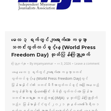
မေလ ၃ ရက်တွင် ကျရောက်သော ကမ္ဘာ့
သတင်းလွတ်လပ်ခွင့်နေ့ (World Press
Freedom Day) ထုတ်ပြန်ကြေညာချက်
ကြေညာချက်များ
By
imjamyanmar
မေ 3, 2026
Leave a comment
ယနေ့ မေလ ၃ ရက်တွင် ကျရောက်သော ကမ္ဘာ့သတင်း
လွတ်လပ်ခွင့်နေ့ (World Press Freedom Day)တွင်
မြန်မာနိုင်ငံ၏ သတင်းမီဒီယာလွတ်လပ်ခွင့်အခြေအနေသည်
အလွန်ဆိုးဝါးစွာ ရှိနေသေးကြောင်း မိမိတို့ လွတ်လပ် သော မြန်မာ
သတင်းစာဆရာများ အစည်းအရုံး (IMJA) မှ ထုတ်ပြန်ကြေညာလိုက်
သည်။ မြန်မာနိုင်ငံတွင် ၂၀၂၁ ခုနှစ် ဖေဖော်ဝါရီလ ၁
ရက်က စစ်တပ်၏ အာဏာသိမ်းမှုနောက်ပိုင်းမှစ၍ ယနေ့အထိ