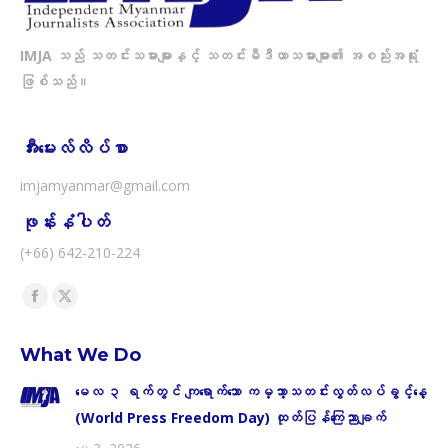
IMJA သည် သတင်းသမားများနှင့် သတင်းမီဒီယာသမားများ၏ အစည်းအရုံး
ဖြစ်သည်။
အီးမေးလ်လိပ်စာ
imjamyanmar@gmail.com
ဖုန်းနံပါတ်
(+66) 642-210-224
Find us on:
Facebook
X
page
page
What We Do
opens
opens
in
in
မေလ ၃ ရက်တွင် ကျရောက်သော ကမ္ဘာ့သတင်းလွတ်လပ်ခွင့်နေ့
new
new
(World Press Freedom Day) ထုတ်ပြန်ကြေညာချက်
window
window