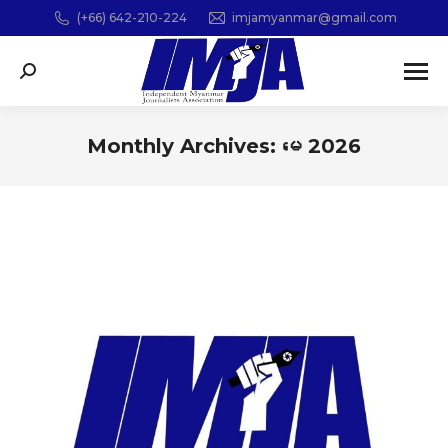
(+66) 642-210-224
imjamyanmar@gmail.com
Search:
Monthly Archives:
မေ 2026
You are here: