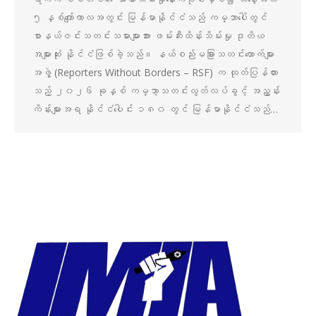
၅ နှစ်ကျော်ကာလအတွင်း မြန်မာနိုင်ငံသည် ကမ္ဘာပေါ်တွင်
စာနယ်ဇင်းသတင်းသမားများအား ဖမ်းဆီးထိန်းသိမ်းမှု ဒုတိယ
အများဆုံး နိုင်ငံဖြစ်ခဲ့သည်။ နယ်စည်းမခြားသတင်းထောက်များ
အဖွဲ့ (Reporters Without Borders – RSF) က ထုတ်ပြန်ထား
သည့် ၂၀၂၆ ခုနှစ် ကမ္ဘာ့သတင်းလွတ်လပ်ခွင့် အညွှန်း
ကိန်းများအရ နိုင်ငံပေါင်း ၁၈၀ တွင် မြန်မာနိုင်ငံသည်…