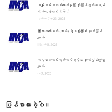
အမျိုးသမီးသတင်းထောက်မုဒြာ ကိုပြန်လွှတ်ပေးရန်
တိုက်တွန်းတောင်းဆိုခြင်း
စက်တင်ဘာ 23, 2025
ကြားကာလကော်မတီ (ယာယီ) ဖွဲ့စည်းကြောင်း ထုတ်ပြန်
ချက်
ဩဂုတ် 5, 2025
ကမ္ဘာ့သတင်းလွတ်လပ်ခွင့်နေ့ ထုတ်ပြန်ကြေညာ
ချက်
မေ 3, 2025
ပြန်စာထားခဲ့ပါ။