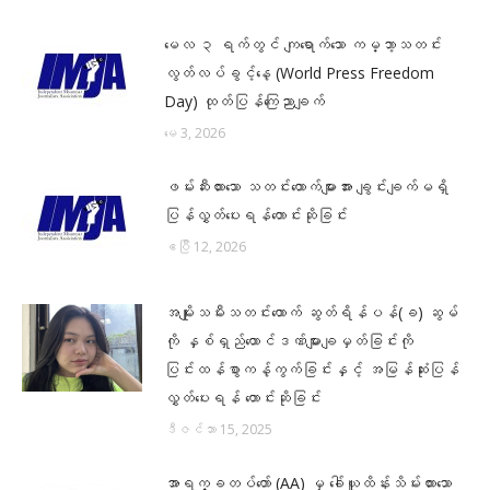
မေလ ၃ ရက်တွင် ကျရောက်သော ကမ္ဘာ့သတင်း
လွတ်လပ်ခွင့်နေ့ (World Press Freedom
Day) ထုတ်ပြန်ကြေညာချက်
မေ 3, 2026
ဖမ်းဆီးထားသော သတင်းထောက်များအား ချွင်းချက်မရှိ
ပြန်လွှတ်ပေးရန်တောင်းဆိုခြင်း
ဧပြီ 12, 2026
အမျိုးသမီးသတင်းထောက် ဆွတ်ရိန်ပန်(ခ) ဆွမ်
ကို နှစ်ရှည်ထောင်ဒဏ်များချမှတ်ခြင်းကို
ပြင်းထန်စွာကန့်ကွက်ခြင်းနှင့် အမြန်ဆုံးပြန်
လွှတ်ပေးရန် တောင်းဆိုခြင်း
ဒီဇင်ဘာ 15, 2025
အာရက္ခတပ်တော် (AA) မှ ခေါ်ယူထိန်းသိမ်းထားသော