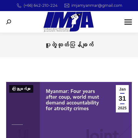
(+66) 642-210-224
imjamyanmar@gmail.com
Search:
ပူးတွဲထုတ်ပြန်ချက်
You are here:
ကြေညာချက်များ
Jan
31
2025