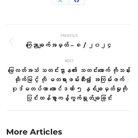
Share
Share
on
on
X
Facebook
Post
PREVIOUS
navigation
ကြေညာချက်အမှတ် – ၈ / ၂၀၂၄
Previous
post:
NEXT
မြေလတ်အသံ သတင်းဌာန၏ သတင်းထောက် ကိုသန်း
ထိုက်မြင့် ကို မတရားဖမ်းဆီး၍ အကြမ်းဖက်
Next
ပုဒ်မတပ်ကာ ထောင်ဒဏ် ၅ နှစ်ချမှတ်မှုကို
post:
ပြင်းထန်စွာကန့်ကွက်ရှုတ်ချခြင်း
More Articles