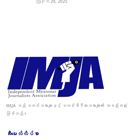
ဩဂုတ် 29, 2025
IMJA သည် သတင်းသမားများနှင့် သတင်းမီဒီယာသမားများ၏ အစည်းအရုံး
ဖြစ်သည်။
အီးမေးလ်လိပ်စာ