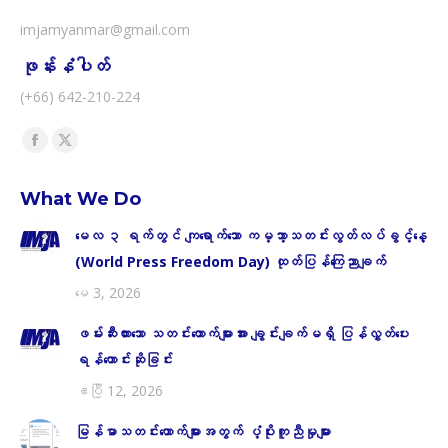
imjamyanmar@gmail.com
ဖုန်းနံပါတ်
(+66) 642-210-224
Find us on:
Facebook
X
page
page
What We Do
opens
opens
in
in
မေလ ၃ ရက်တွင် ကျရောက်သော ကမ္ဘာ့သတင်းလွတ်လပ်ခွင့်နေ့
new
new
(World Press Freedom Day) ထုတ်ပြန်ကြေညာချက်
window
window
မေ 3, 2026
ဖမ်းဆီးထားသော သတင်းထောက်များအား ချွင်းချက်မရှိ ပြန်လွှတ်ပေး
ရန်တောင်းဆိုခြင်း
ဧပြီ 12, 2026
မြန်မာသတင်းထောက်များအတွက် ပံ့ပိုးကူညီမှုများ