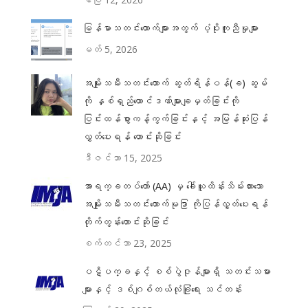
မြန်မာသတင်းထောက်များအတွက် ပံ့ပိုးကူညီမှုများ
မတ် 5, 2026
အမျိုးသမီးသတင်းထောက် ဆွတ်ရိန်ပန်(ခ) ဆွမ်
ကို နှစ်ရှည်ထောင်ဒဏ်များချမှတ်ခြင်းကို
ပြင်းထန်စွာကန့်ကွက်ခြင်းနှင့် အမြန်ဆုံးပြန်
လွှတ်ပေးရန် တောင်းဆိုခြင်း
ဒီဇင်ဘာ 15, 2025
အာရက္ခတပ်တော် (AA) မှ ခေါ်ယူထိန်းသိမ်းထားသော
အမျိုးသမီးသတင်းထောက်မုဒြာ ကိုပြန်လွှတ်ပေးရန်
တိုက်တွန်းတောင်းဆိုခြင်း
စက်တင်ဘာ 23, 2025
ပဋိပက္ခနှင့် စစ်ပွဲဇုန်များရှိ သတင်းသမား
များနှင့် ဒစ်ဂျစ်တယ်လုံခြုံရေး သင်တန်း