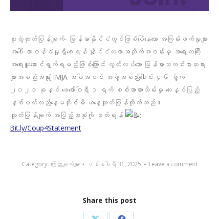
ပူးတွဲထုတ်ပြန်ချက်- မြန်မာနိုင်ငံတွင်ဖြစ်ပေါ်နေသော အကြမ်းဖက်မှုများ
အပေါ် တာဝန်ခံမှုရှိစေရန် နိုင်ငံတကာအသိုက်အဝန်းမှ အရေးတကြီး
အရေးယူဆောင်ရွက်ရမည်ဖြစ်ကြောင်း လွတ်လပ်သော မြန်မာသတင်းစာဆရာ
များအစည်းအရုံး IMJA အပါအဝင် အဖွဲ့အစည်းပေါင်း ၄၆ ဖွဲ့က
၂၀၂၁ ခုနှစ် ဖေဖော်ဝါရီ ၁ ရက် စစ်အာဏာသိမ်းမှု လေးနှစ်ပြည့်
နှစ်ပတ်လည်နေ့မတိုင်မီ ယနေ့ထုတ်ပြန်လိုက်သည်။
ထုတ်ပြန်ချက် အပြည့်အစုံကို ဖတ်ရန်
:
Bit.ly/Coup4Statement
Category:
ကြေညာချက်များ
ဇန်နဝါရီ 31, 2025
Leave a comment
Share this post